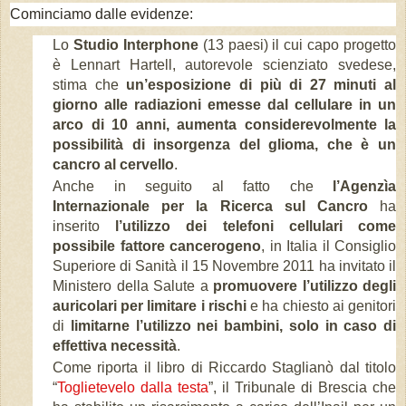
Cominciamo dalle evidenze:
Lo
Studio Interphone
(13 paesi) il cui capo progetto
è Lennart Hartell, autorevole scienziato svedese,
stima che
un’esposizione di più di 27 minuti al
giorno alle radiazioni emesse dal cellulare in un
arco di 10 anni, aumenta considerevolmente la
possibilità di insorgenza del glioma, che è un
cancro al cervello
.
Anche in seguito al fatto che
l’Agenzìa
Internazionale per la Ricerca sul Cancro
ha
inserito
l’utilizzo dei telefoni cellulari come
possibile fattore cancerogeno
, in Italia il Consiglio
Superiore di Sanità il 15 Novembre 2011 ha invitato il
Ministero della Salute a
promuovere l’utilizzo degli
auricolari per limitare i rischi
e ha chiesto ai genitori
di
limitarne l’utilizzo nei bambini, solo in caso di
effettiva necessità
.
Come riporta il libro di Riccardo Staglianò dal titolo
“
Toglietevelo dalla testa
”, il Tribunale di Brescia che