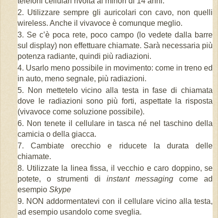
telefoni cellulari rivolta ai minori di 14 anni.
Utilizzare sempre gli auricolari con cavo, non quelli
wireless. Anche il vivavoce è comunque meglio.
Se c’è poca rete, poco campo (lo vedete dalla barre
sul display) non effettuare chiamate. Sarà necessaria più
potenza radiante, quindi più radiazioni.
Usarlo meno possibile in movimento: come in treno ed
in auto, meno segnale, più radiazioni.
Non mettetelo vicino alla testa in fase di chiamata
dove le radiazioni sono più forti, aspettate la risposta
(vivavoce come soluzione possibile).
Non tenete il cellulare in tasca né nel taschino della
camicia o della giacca.
Cambiate orecchio e riducete la durata delle
chiamate.
Utilizzate la linea fissa, il vecchio e caro doppino, se
potete, o strumenti di
instant messaging
come ad
esempio
Skype
NON addormentatevi con il cellulare vicino alla testa,
ad esempio usandolo come sveglia.