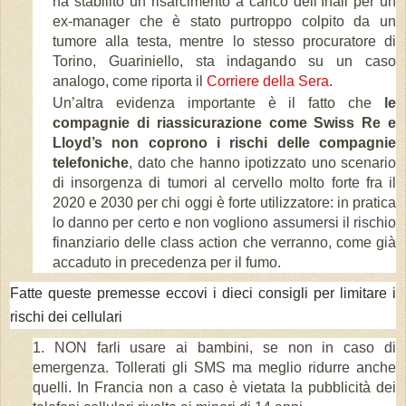
ha stabilito un risarcimento a carico dell’Inail per un
ex-manager che è stato purtroppo colpito da un
tumore alla testa, mentre lo stesso procuratore di
Torino, Guariniello, sta indagando su un caso
analogo, come riporta il
Corriere della Sera
.
Un’altra evidenza importante è il fatto che
le
compagnie di riassicurazione come Swiss Re e
Lloyd’s non coprono i rischi delle compagnie
telefoniche
, dato che hanno ipotizzato uno scenario
di insorgenza di tumori al cervello molto forte fra il
2020 e 2030 per chi oggi è forte utilizzatore: in pratica
lo danno per certo e non vogliono assumersi il rischio
finanziario delle class action che verranno, come già
accaduto in precedenza per il fumo.
Fatte queste premesse eccovi i dieci consigli per limitare i
rischi dei cellulari
NON farli usare ai bambini, se non in caso di
emergenza. Tollerati gli SMS ma meglio ridurre anche
quelli. In Francia non a caso è vietata la pubblicità dei