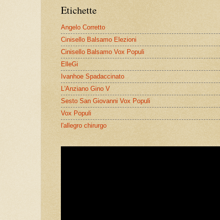
Etichette
Angelo Corretto
Cinisello Balsamo Elezioni
Cinisello Balsamo Vox Populi
ElleGi
Ivanhoe Spadaccinato
L'Anziano Gino V
Sesto San Giovanni Vox Populi
Vox Populi
l'allegro chirurgo