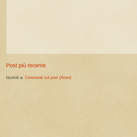
Post più recente
Iscriviti a:
Commenti sul post (Atom)